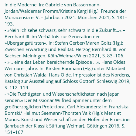
in die Moderne. In: Gabriele von Bassermann-
Jordan/Waldemar Fromm/Kristina Kargl (Hg.): Freunde der
Monacensia e. V. – Jahrbuch 2021. München 2021, S. 181–
193.
- »Nein ich sehe schwarz, sehr schwarz in die Zukunft…« –
Bernhard III. im Verhältnis zur Generation der
»Übergangsfürsten«. In: Stefan Gerber/Maren Goltz (Hg.):
Zwischen Erwartung und Realität. Herzog Bernhard III. von
Sachsen-Meiningen. Köln/Weimar/Wien 2021, S. 83–106.
- »… eine das Leben bereichernde Episode …«. Hans Oldes
Weimarer Jahre. In: Kirsten Baumann (Hg.) unter Mitarbeit
von Christian Walda: Hans Olde. Impressionist des Nordens,
Katalog zur Ausstellung auf Schloss Gottorf. Schleswig 2019,
S. 112–119.
- »Die Tüchtigsten und Wissenschaftlichsten nach Japan
senden.« Der Missionar Wilfried Spinner unter dem
großherzoglichen Protektorat Carl Alexanders: In: Franziska
Bomski/ Hellmut Seemann/Thorsten Valk (Hg.): Mens et
Manus. Kunst und Wissenschaft an den Höfen der Ernestiner
(Jahrbuch der Klassik Stiftung Weimar). Göttingen 2016, S.
151–167.