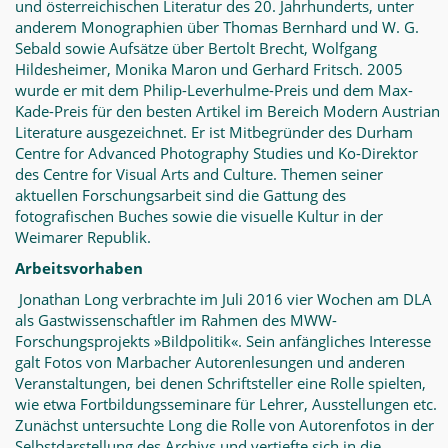
und österreichischen Literatur des 20. Jahrhunderts, unter
anderem Monographien über Thomas Bernhard und W. G.
Sebald sowie Aufsätze über Bertolt Brecht, Wolfgang
Hildesheimer, Monika Maron und Gerhard Fritsch. 2005
wurde er mit dem Philip-Leverhulme-Preis und dem Max-
Kade-Preis für den besten Artikel im Bereich Modern Austrian
Literature ausgezeichnet. Er ist Mitbegründer des Durham
Centre for Advanced Photography Studies und Ko-Direktor
des Centre for Visual Arts and Culture. Themen seiner
aktuellen Forschungsarbeit sind die Gattung des
fotografischen Buches sowie die visuelle Kultur in der
Weimarer Republik.
Arbeitsvorhaben
Jonathan Long verbrachte im Juli 2016 vier Wochen am DLA
als Gastwissenschaftler im Rahmen des MWW-
Forschungsprojekts »Bildpolitik«. Sein anfängliches Interesse
galt Fotos von Marbacher Autorenlesungen und anderen
Veranstaltungen, bei denen Schriftsteller eine Rolle spielten,
wie etwa Fortbildungsseminare für Lehrer, Ausstellungen etc.
Zunächst untersuchte Long die Rolle von Autorenfotos in der
Selbstdarstellung des Archivs und vertiefte sich in die