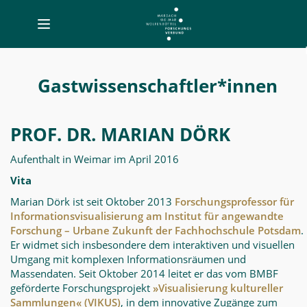
Toggle
navigation
Gastwissenschaftler*innen
-
Gastwissenschaftler*innen
MWW-
Forschung
PROF. DR. MARIAN DÖRK
Aufenthalt in Weimar im April 2016
Vita
Marian Dörk ist seit Oktober 2013
Forschungsprofessor für
Informationsvisualisierung am Institut für angewandte
Forschung – Urbane Zukunft der Fachhochschule Potsdam
.
Er widmet sich insbesondere dem interaktiven und visuellen
Umgang mit komplexen Informationsräumen und
Massendaten. Seit Oktober 2014 leitet er das vom BMBF
geförderte Forschungsprojekt
»Visualisierung kultureller
Sammlungen« (VIKUS)
, in dem innovative Zugänge zum