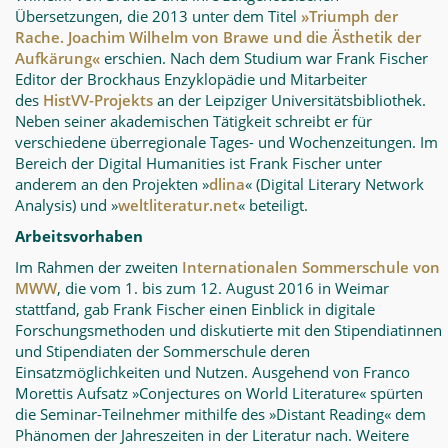
Übersetzungen, die 2013 unter dem Titel
»Triumph der
Rache. Joachim Wilhelm von Brawe und die Ästhetik der
Aufkärung«
erschien. Nach dem Studium war Frank Fischer
Editor der Brockhaus Enzyklopädie und Mitarbeiter
des
HistVV-Projekts
an der Leipziger Universitätsbibliothek.
Neben seiner akademischen Tätigkeit schreibt er für
verschiedene überregionale Tages- und Wochenzeitungen. Im
Bereich der Digital Humanities ist Frank Fischer unter
anderem an den Projekten »
dlina
« (Digital Literary Network
Analysis) und »
weltliteratur.net
« beteiligt.
Arbeitsvorhaben
Im Rahmen der zweiten
Internationalen Sommerschule von
MWW
, die vom 1. bis zum 12. August 2016 in Weimar
stattfand, gab Frank Fischer einen Einblick in digitale
Forschungsmethoden und diskutierte mit den Stipendiatinnen
und Stipendiaten der Sommerschule deren
Einsatzmöglichkeiten und Nutzen. Ausgehend von Franco
Morettis Aufsatz »Conjectures on World Literature« spürten
die Seminar-Teilnehmer mithilfe des »Distant Reading« dem
Phänomen der Jahreszeiten in der Literatur nach. Weitere