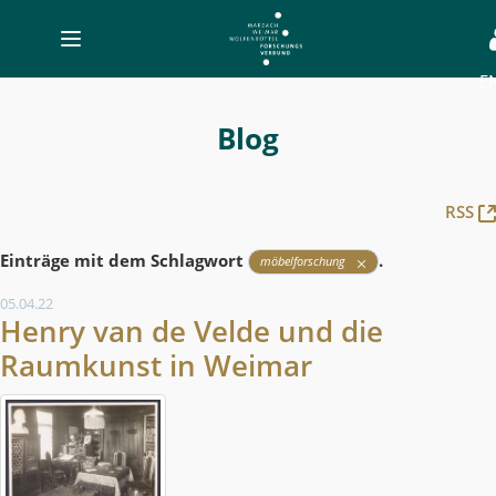
Toggle
navigation
E
Blog
-
Blog
MWW-
Forschung
RSS
Einträge mit dem Schlagwort
.
möbelforschung
05.04.22
Henry van de Velde und die
Raumkunst in Weimar