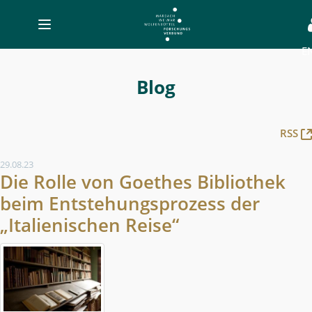
Toggle
navigation
E
Blog
-
Blog
MWW-
Forschung
RSS
29.08.23
Die Rolle von Goethes Bibliothek
beim Entstehungsprozess der
„Italienischen Reise“