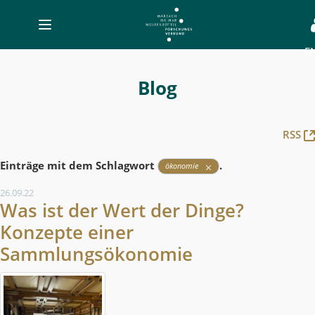
Toggle
navigation
E
Blog
-
Blog
MWW-
Forschung
RSS
Einträge mit dem Schlagwort
.
ökonomie
26.09.22
Was ist der Wert der Dinge?
Konzepte einer
Sammlungsökonomie