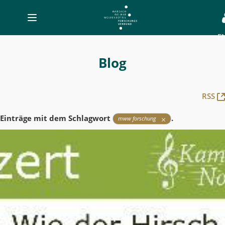
Toggle
navigation
E
Blog
-
Blog
MWW-
Forschung
RSS
Einträge mit dem Schlagwort
.
mww forschung