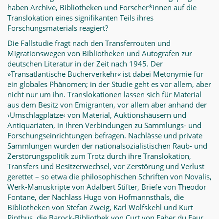
haben Archive, Bibliotheken und Forscher*innen auf die
Translokation eines signifikanten Teils ihres
Forschungsmaterials reagiert?
Die Fallstudie fragt nach den Transferrouten und
Migrationswegen von Bibliotheken und Autografen zur
deutschen Literatur in der Zeit nach 1945. Der
»Transatlantische Bücherverkehr« ist dabei Metonymie für
ein globales Phänomen; in der Studie geht es vor allem, aber
nicht nur um ihn. Translokationen lassen sich für Material
aus dem Besitz von Emigranten, vor allem aber anhand der
›Umschlagplätze‹ von Material, Auktionshäusern und
Antiquariaten, in ihren Verbindungen zu Sammlungs- und
Forschungseinrichtungen befragen. Nachlässe und private
Sammlungen wurden der nationalsozialistischen Raub- und
Zerstörungspolitik zum Trotz durch ihre Translokation,
Transfers und Besitzerwechsel, vor Zerstörung und Verlust
gerettet – so etwa die philosophischen Schriften von Novalis,
Werk-Manuskripte von Adalbert Stifter, Briefe von Theodor
Fontane, der Nachlass Hugo von Hofmannsthals, die
Bibliotheken von Stefan Zweig, Karl Wolfskehl und Kurt
Pinthus, die Barock-Bibliothek von Curt von Faber du Faur