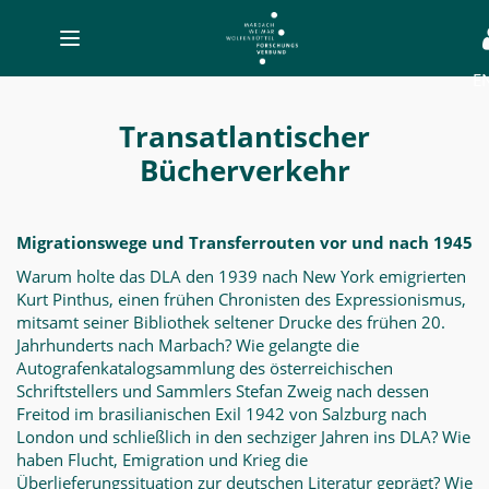
Toggle
navigation
E
Transatlantischer
Bücherverkehr
Transatlantischer
-
Bücherverkehr
MWW-
Forschung
Migrationswege und Transferrouten vor und nach 1945
Warum holte das DLA den 1939 nach New York emigrierten
Kurt Pinthus, einen frühen Chronisten des Expressionismus,
mitsamt seiner Bibliothek seltener Drucke des frühen 20.
Jahrhunderts nach Marbach? Wie gelangte die
Autografenkatalogsammlung des österreichischen
Schriftstellers und Sammlers Stefan Zweig nach dessen
Freitod im brasilianischen Exil 1942 von Salzburg nach
London und schließlich in den sechziger Jahren ins DLA? Wie
haben Flucht, Emigration und Krieg die
Überlieferungssituation zur deutschen Literatur geprägt? Wie