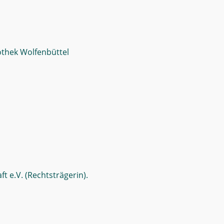
othek Wolfenbüttel
t e.V. (Rechtsträgerin).