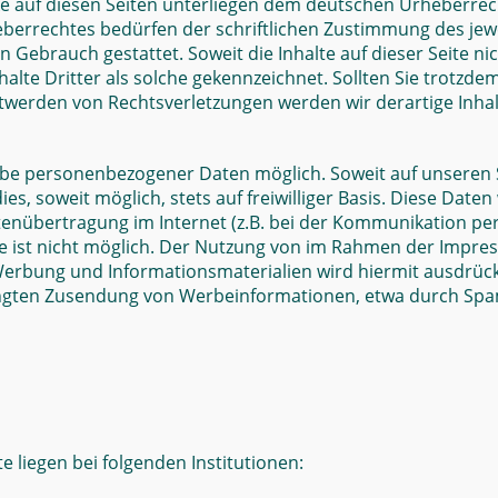
ke auf diesen Seiten unterliegen dem deutschen Urheberrech
berrechtes bedürfen der schriftlichen Zustimmung des jewe
en Gebrauch gestattet. Soweit die Inhalte auf dieser Seite n
alte Dritter als solche gekennzeichnet. Sollten Sie trotz
ntwerden von Rechtsverletzungen werden wir derartige Inh
gabe personenbezogener Daten möglich. Soweit auf unseren
ies, soweit möglich, stets auf freiwilliger Basis. Diese Da
tenübertragung im Internet (z.B. bei der Kommunikation per
te ist nicht möglich. Der Nutzung von im Rahmen der Impres
erbung und Informationsmaterialien wird hiermit ausdrückl
rlangten Zusendung von Werbeinformationen, etwa durch Spam
e liegen bei folgenden Institutionen: