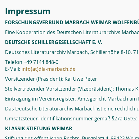
Impressum
FORSCHUNGSVERBUND MARBACH WEIMAR WOLFENBÜ
Eine Kooperation des Deutschen Literaturarchivs Marbach
DEUTSCHE SCHILLERGESELLSCHAFT E. V.
Deutsches Literaturarchiv Marbach, Schillerhöhe 8-10,
Telefon +49 7144 848-0
E-Mail:
info(at)dla-marbach.de
Vorsitzender (Präsident): Kai Uwe Peter
Stellvertretender Vorsitzender (Vizepräsident): Thomas K
Eintragung im Vereinsregister: Amtsgericht Marbach am 
Das Deutsche Literaturarchiv Marbach ist eine rechtlich u
Umsatzsteuer-Identifikationsnummer gemäß §27a UStG: 
KLASSIK STIFTUNG WEIMAR
Stiftung des öffentlichen Rechts, Burgplatz 4, 99423 Wei