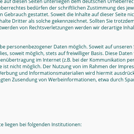
ke auf diesen Seiten unterliegen dem deutschen Urheberrech
berrechtes bedürfen der schriftlichen Zustimmung des jewe
en Gebrauch gestattet. Soweit die Inhalte auf dieser Seite n
alte Dritter als solche gekennzeichnet. Sollten Sie trotz
ntwerden von Rechtsverletzungen werden wir derartige Inh
gabe personenbezogener Daten möglich. Soweit auf unseren
ies, soweit möglich, stets auf freiwilliger Basis. Diese Da
tenübertragung im Internet (z.B. bei der Kommunikation per
te ist nicht möglich. Der Nutzung von im Rahmen der Impres
erbung und Informationsmaterialien wird hiermit ausdrückl
rlangten Zusendung von Werbeinformationen, etwa durch Spam
e liegen bei folgenden Institutionen: