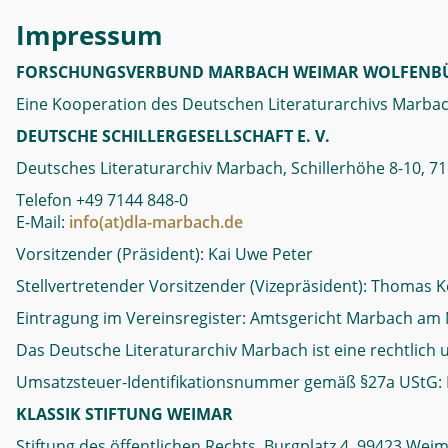
Impressum
FORSCHUNGSVERBUND MARBACH WEIMAR WOLFENBÜ
Eine Kooperation des Deutschen Literaturarchivs Marbach
DEUTSCHE SCHILLERGESELLSCHAFT E. V.
Deutsches Literaturarchiv Marbach, Schillerhöhe 8-10,
Telefon +49 7144 848-0
E-Mail:
info(at)dla-marbach.de
Vorsitzender (Präsident): Kai Uwe Peter
Stellvertretender Vorsitzender (Vizepräsident): Thomas K
Eintragung im Vereinsregister: Amtsgericht Marbach am 
Das Deutsche Literaturarchiv Marbach ist eine rechtlich u
Umsatzsteuer-Identifikationsnummer gemäß §27a UStG: 
KLASSIK STIFTUNG WEIMAR
Stiftung des öffentlichen Rechts, Burgplatz 4, 99423 Wei