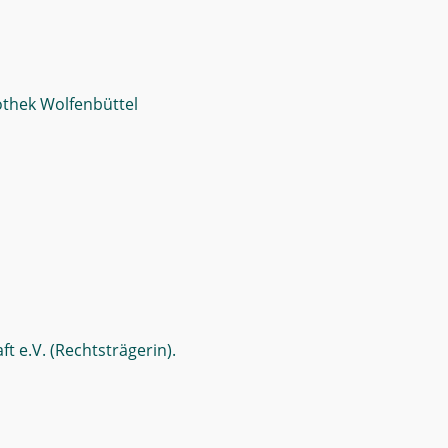
othek Wolfenbüttel
t e.V. (Rechtsträgerin).