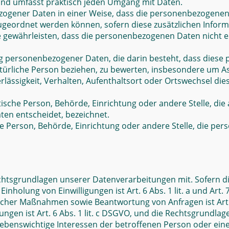
und umfasst praktisch jeden Umgang mit Daten.
ogener Daten in einer Weise, dass die personenbezogenen
zugeordnet werden können, sofern diese zusätzlichen Info
ewährleisten, dass die personenbezogenen Daten nicht einer
tung personenbezogener Daten, die darin besteht, dass di
türliche Person beziehen, zu bewerten, insbesondere um Asp
rlässigkeit, Verhalten, Aufenthaltsort oder Ortswechsel die
istische Person, Behörde, Einrichtung oder andere Stelle, d
en entscheidet, bezeichnet.
sche Person, Behörde, Einrichtung oder andere Stelle, die 
chtsgrundlagen unserer Datenverarbeitungen mit. Sofern d
Einholung von Einwilligungen ist Art. 6 Abs. 1 lit. a und Ar
cher Maßnahmen sowie Beantwortung von Anfragen ist Art. 6
tungen ist Art. 6 Abs. 1 lit. c DSGVO, und die Rechtsgrundl
dass lebenswichtige Interessen der betroffenen Person oder e