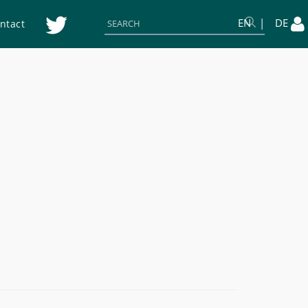
EN
DE
ntact