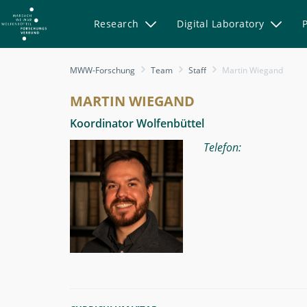
Research
Digital Laboratory
Martin
MWW-Forschung
Team
Staff
Martin Wiegand
Wiegand
-
MARTIN WIEGAND
MWW-
Koordinator Wolfenbüttel
Forschung
Telefon: