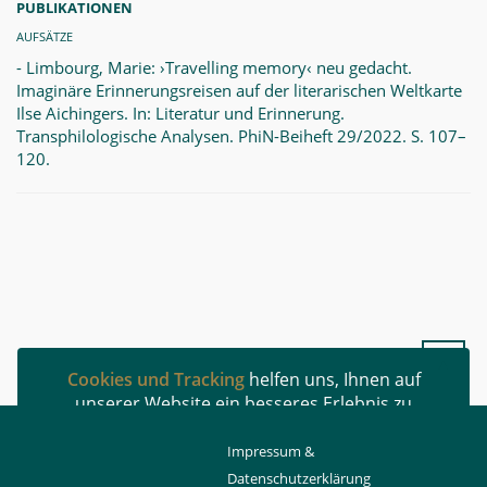
PUBLIKATIONEN
AUFSÄTZE
- Limbourg, Marie: ›Travelling memory‹ neu gedacht.
Imaginäre Erinnerungsreisen auf der literarischen Weltkarte
Ilse Aichingers. In: Literatur und Erinnerung.
Transphilologische Analysen. PhiN-Beiheft 29/2022. S. 107–
120.
▲
Cookies und Tracking
helfen uns, Ihnen auf
unserer Website ein besseres Erlebnis zu
ermöglichen.
Impressum &
Datenschutzerklärung
Read More
OK