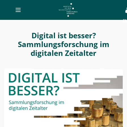
Toggle
navigation
E
Endterm-
Tagung
Digital ist besser?
-
Sammlungsforschung im
MWW-
digitalen Zeitalter
Forschung