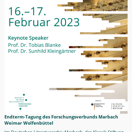
Endterm-Tagung des Forschungsverbunds Marbach
Weimar Wolfenbüttel