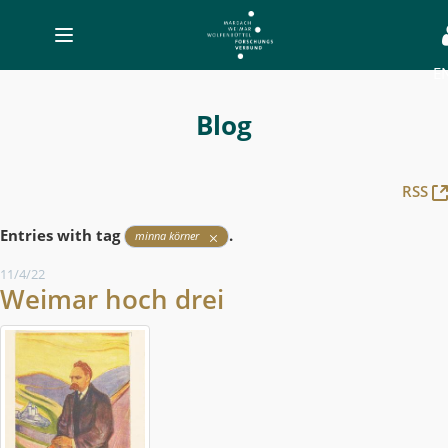
Toggle
navigation
E
Blog
-
Blog
MWW-
Forschung
RSS
Entries with tag
.
minna körner
11/4/22
Weimar hoch drei