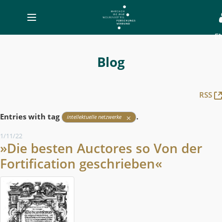
Toggle
navigation
E
Blog
-
Blog
MWW-
Forschung
RSS
Entries with tag
.
intellektuelle netzwerke
1/11/22
»Die besten Auctores so Von der
Fortification geschrieben«