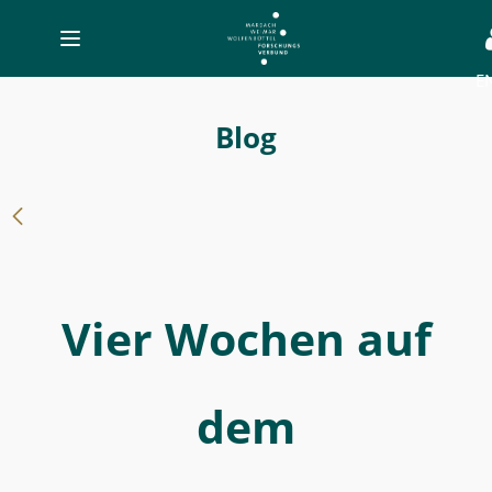
Toggle
navigation
E
-
Vier
Blog
Wochen
auf
dem
Elfenbeinberg
-
Vier Wochen auf
MWW-
Forschung
dem