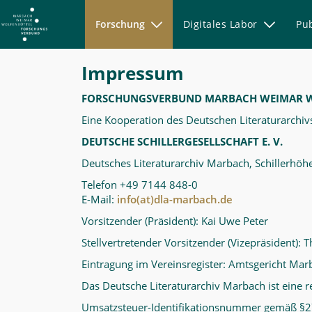
Forschung
Digitales Labor
Pu
Publikationen
Impressum
-
MWW-
FORSCHUNGSVERBUND MARBACH WEIMAR 
Forschung
Eine Kooperation des Deutschen Literaturarchiv
DEUTSCHE SCHILLERGESELLSCHAFT E. V.
Deutsches Literaturarchiv Marbach, Schillerh
Telefon +49 7144 848-0
E-Mail:
info(at)dla-marbach.de
Vorsitzender (Präsident): Kai Uwe Peter
Stellvertretender Vorsitzender (Vizepräsident): 
Eintragung im Vereinsregister: Amtsgericht Ma
Das Deutsche Literaturarchiv Marbach ist eine re
Umsatzsteuer-Identifikationsnummer gemäß §