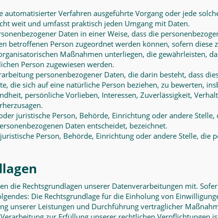
ilfe automatisierter Verfahren ausgeführte Vorgang oder jede so
cht weit und umfasst praktisch jeden Umgang mit Daten.
rsonenbezogener Daten in einer Weise, dass die personenbezoge
hen betroffenen Person zugeordnet werden können, sofern diese 
rganisatorischen Maßnahmen unterliegen, die gewährleisten, da
ürlichen Person zugewiesen werden.
 Verarbeitung personenbezogener Daten, die darin besteht, dass 
, die sich auf eine natürliche Person beziehen, zu bewerten, i
undheit, persönliche Vorlieben, Interessen, Zuverlässigkeit, Verha
orherzusagen.
 oder juristische Person, Behörde, Einrichtung oder andere Stelle
personenbezogenen Daten entscheidet, bezeichnet.
r juristische Person, Behörde, Einrichtung oder andere Stelle, di
dlagen
en die Rechtsgrundlagen unserer Datenverarbeitungen mit. Sofer
lgendes: Die Rechtsgrundlage für die Einholung von Einwilligungen 
llung unserer Leistungen und Durchführung vertraglicher Maßnah
Verarbeitung zur Erfüllung unserer rechtlichen Verpflichtungen ist