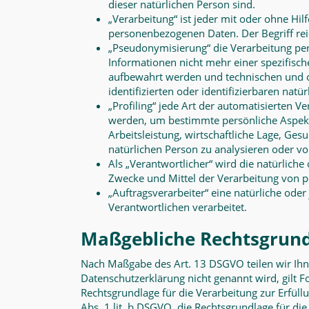
dieser natürlichen Person sind.
„Verarbeitung“ ist jeder mit oder ohne H
personenbezogenen Daten. Der Begriff rei
„Pseudonymisierung“ die Verarbeitung pe
Informationen nicht mehr einer spezifisc
aufbewahrt werden und technischen und o
identifizierten oder identifizierbaren nat
„Profiling“ jede Art der automatisierten
werden, um bestimmte persönliche Aspekte
Arbeitsleistung, wirtschaftliche Lage, Ges
natürlichen Person zu analysieren oder v
Als „Verantwortlicher“ wird die natürliche
Zwecke und Mittel der Verarbeitung von 
„Auftragsverarbeiter“ eine natürliche ode
Verantwortlichen verarbeitet.
Maßgebliche Rechtsgrun
N
ach Maßgabe des Art. 13 DSGVO teilen wir Ihn
Datenschutzerklärung nicht genannt wird, gilt Fo
Rechtsgrundlage für die Verarbeitung zur Erfü
Abs. 1 lit. b DSGVO, die Rechtsgrundlage für die 