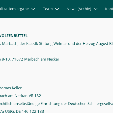
blikationsorgane
Team
News (Archiv)
Kont
WOLFENBÜTTEL
s Marbach, der Klassik Stiftung Weimar und der Herzog August Bi
öhe 8-10, 71672 Marbach am Neckar
Thomas Keller
rbach am Neckar, VR 182
chtlich unselbständige Einrichtung der Deutschen Schillergesellsch
27a UStG: DE 146 122 183