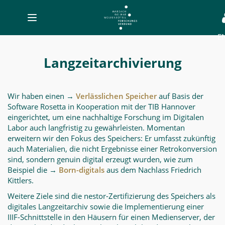
Toggle
navigation
E
Langzeitarchivierung
-
Langzeitarchivierung
MWW-
Forschung
Wir haben einen
→
Verlässlichen Speicher
auf Basis der
Software Rosetta in Kooperation mit der TIB Hannover
eingerichtet, um eine
nachhaltige Forschung im Digitalen
Labor auch langfristig zu gewährleisten. Momentan
erweitern wir den Fokus des Speichers: Er umfasst zukünftig
auch Materialien, die nicht Ergebnisse einer Retrokonversion
sind, sondern genuin digital erzeugt wurden, wie zum
Beispiel die
→
Born-digitals
aus dem Nachlass Friedrich
Kittlers.
Weitere Ziele sind die nestor-Zertifizierung des Speichers als
digitales Langzeitarchiv sowie die Implementierung einer
IIIF-Schnittstelle in den Häusern für einen Medienserver, der