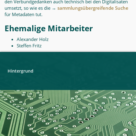
den Verbundgedanken auch technisch bei den Digitalisaten
umsetzt, so wie es die
→
sammlungsübergreifende Suche
f
ü
r Metadaten tut.
Ehemalige Mitarbeiter
Alexander Holz
Steffen Fritz
Hintergrund