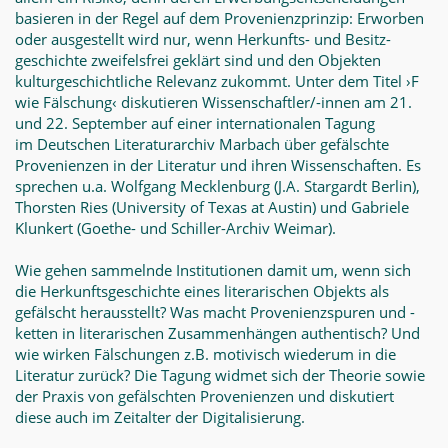
basieren in der Regel auf dem Prove­nienzprinzip: Erworben
oder ausgestellt wird nur, wenn Herkunfts- und Besitz­
geschichte zweifelsfrei geklärt sind und den Objekten
kulturgeschichtliche Rele­vanz zukommt. Unter dem Titel ›F
wie Fälschung‹ diskutieren Wissenschaftler/­-innen am 21.
und 22. September auf einer internationalen Tagung
im Deutschen Literaturarchiv Marbach über gefälschte
Provenienzen in der Literatur und ih­ren Wissenschaften. Es
sprechen u.a. Wolfgang Mecklenburg (J.A. Stargardt Berlin),
Thorsten Ries (University of Texas at Austin) und Gabriele
Klunkert (Goethe- und Schiller-Archiv Weimar).
Wie gehen sammelnde Institutionen damit um, wenn sich
die Herkunftsge­schichte eines literarischen Objekts als
gefälscht herausstellt? Was macht Prove­nienzspuren und -
ketten in literarischen Zusammenhängen authentisch? Und
wie wirken Fälschungen z.B. motivisch wiederum in die
Literatur zurück? Die Tagung widmet sich der Theorie sowie
der Praxis von gefälschten Provenienzen und diskutiert
diese auch im Zeitalter der Digitalisierung.