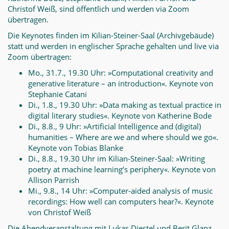
Christof Weiß, sind öffentlich und werden via Zoom
übertragen.
Die Keynotes finden im Kilian-Steiner-Saal (Archivgebäude)
statt und werden in englischer Sprache gehalten und live via
Zoom übertragen:
Mo., 31.7., 19.30 Uhr: »Computational creativity and
generative literature – an introduction«. Keynote von
Stephanie Catani
Di., 1.8., 19.30 Uhr: »Data making as textual practice in
digital literary studies«. Keynote von Katherine Bode
Di., 8.8., 9 Uhr: »Artificial Intelligence and (digital)
humanities – Where are we and where should we go«.
Keynote von Tobias Blanke
Di., 8.8., 19.30 Uhr im Kilian-Steiner-Saal: »Writing
poetry at machine learning’s periphery«. Keynote von
Allison Parrish
Mi., 9.8., 14 Uhr: »Computer-aided analysis of music
recordings: How well can computers hear?«. Keynote
von Christof Weiß
Die Abendveranstaltung mit Lukas Diestel und Berit Glanz