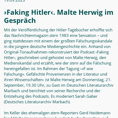
19.09.2023
›Faking Hitler‹. Malte Herwig im
Gespräch
Mit der Veröffentlichung der Hitler-Tagebücher erhoffte sich
das Nachrichtenmagazin
stern
1983 eine Sensation – und
ging stattdessen mit einem der größten Fälschungsskandale
in die jüngere deutsche Mediengeschichte ein. Anhand von
Original-Tonaufnahmen rekonstruiert der Podcast ›Faking
Hitler‹, geschrieben und gehostet von Malte Herwig, den
Medienskandal und erzählt, wie der
stern
auf die Fälschung
hereingefallen ist. Im Rahmen der Tagung ›»F wie
Fälschung«. Gefälschte Provenienzen in der Literatur und
ihren Wissen­schaften‹ ist Malte Herwig am Donnerstag, 21.
September, 19.30 Uhr, zu Gast im Deutschen Literaturarchiv
Marbach und berichtet von seiner Recherche und der
Entstehung des Podcasts. Es moderiert Sarah Gaber
(Deutsches Literaturarchiv Marbach).
Im Keller des ehemaligen
stern
-Reporters Gerd Heidemann