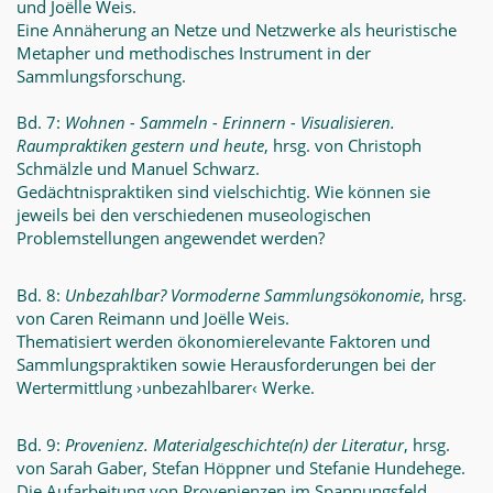
und Joëlle Weis.
Eine Annäherung an Netze und Netzwerke als heuristische
Metapher und methodisches Instrument in der
Sammlungsforschung.
Bd. 7:
Wohnen - Sammeln - Erinnern - Visualisieren.
Raumpraktiken gestern und heute
, hrsg. von Christoph
Schmälzle und Manuel Schwarz.
Gedächtnispraktiken sind vielschichtig. Wie können sie
jeweils bei den verschiedenen museologischen
Problemstellungen angewendet werden?
Bd. 8:
Unbezahlbar? Vormoderne Sammlungsökonomie
, hrsg.
von Caren Reimann und Joëlle Weis.
Thematisiert werden ökonomierelevante Faktoren und
Sammlungspraktiken sowie Herausforderungen bei der
Wertermittlung ›unbezahlbarer‹ Werke.
Bd. 9:
Provenienz. Materialgeschichte(n) der Literatur
, hrsg.
von Sarah Gaber, Stefan Höppner und Stefanie Hundehege.
Die Aufarbeitung von Provenienzen im Spannungsfeld