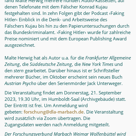
fand Malte Herwig mehrere hundert Audio-Kassetten, auf
denen Telefonate mit dem Fälscher Kon­rad Kujau
festgehalten sind. In zehn Folgen gibt der Podcast ›Faking
Hitler‹ Ein­blick in die Denk- und Arbeitsweise des
Fälschers Kujau bis hin zu den Papier­untersuchungen durch
das Bundeskriminalamt. ›Faking Hitler‹ wurde für zahl­reiche
Preise nominiert und mit dem European Publishing Award
ausgezeich­net.
Malte Herwig hat als Autor u.a. für die
Frankfurter Allgemeine
Zeitung
, die
Süd­deutsche Zeitung
, die
New York Times
und
den
stern
gearbeitet. Darüber hinaus ist er Schriftsteller
mehrerer Bücher, im Oktober erscheint sein neues Buch
Aus­trian Psycho
über den Serienmörder Jack Unterweger.
Die Veranstaltung findet am Donnerstag, 21. September
2023, 19.30 Uhr, im Hum­boldt-Saal (Archivgebäude) statt.
Der Eintritt ist frei. Um Anmeldung wird
gebeten:
forschung@dla-marbach.de
. Die Veranstaltung
wird zusätzlich via Zoom übertragen. Die
Zugangsdaten werden nach Anmeldung mitgeteilt.
Der Forschungsverbund Marbach Weimar Wolfenbüttel wird