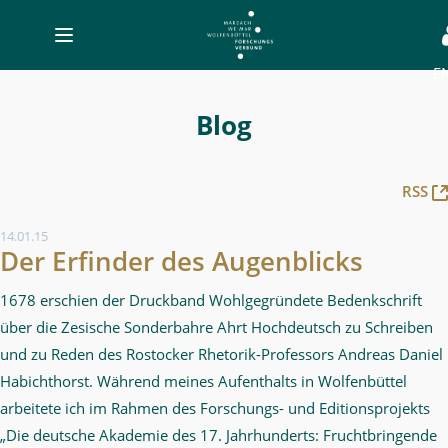
Toggle
navigation
E
Blog
-
Blog
MWW-
Forschung
RSS
14.01.15
Der Erfinder des Augenblicks
1678 erschien der Druckband Wohlgegründete Bedenkschrift
über die Zesische Sonderbahre Ahrt Hochdeutsch zu Schreiben
und zu Reden des Rostocker Rhetorik-Professors Andreas Daniel
Habichthorst. Während meines Aufenthalts in Wolfenbüttel
arbeitete ich im Rahmen des Forschungs- und Editionsprojekts
„Die deutsche Akademie des 17. Jahrhunderts: Fruchtbringende