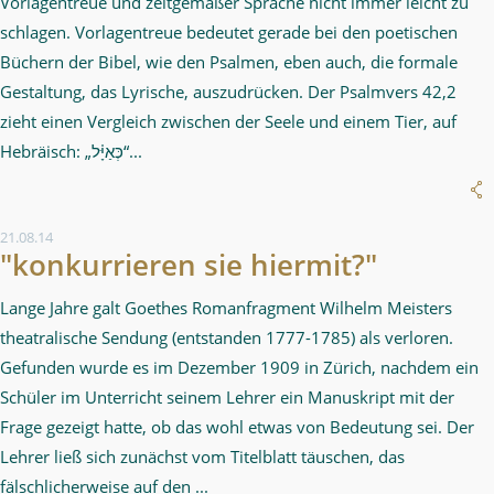
Vorlagentreue und zeitgemäßer Sprache nicht immer leicht zu
schlagen. Vorlagentreue bedeutet gerade bei den poetischen
Büchern der Bibel, wie den Psalmen, eben auch, die formale
Gestaltung, das Lyrische, auszudrücken. Der Psalmvers 42,2
zieht einen Vergleich zwischen der Seele und einem Tier, auf
Hebräisch: „כְּאַיָּ֗ל“...
21.08.14
"konkurrieren sie hiermit?"
Lange Jahre galt Goethes Romanfragment Wilhelm Meisters
theatralische Sendung (entstanden 1777-1785) als verloren.
Gefunden wurde es im Dezember 1909 in Zürich, nachdem ein
Schüler im Unterricht seinem Lehrer ein Manuskript mit der
Frage gezeigt hatte, ob das wohl etwas von Bedeutung sei. Der
Lehrer ließ sich zunächst vom Titelblatt täuschen, das
fälschlicherweise auf den ...