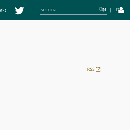
EN
DE
akt
(Öffnet
RSS
neues
Fenster)