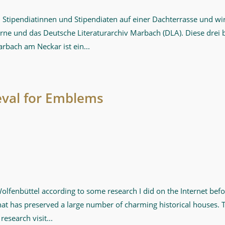
tipendiatinnen und Stipendiaten auf einer Dachterrasse und wir ü
 und das Deutsche Literaturarchiv Marbach (DLA). Diese drei b
arbach am Neckar ist ein...
eval for Emblems
Wolfenbüttel according to some research I did on the Internet be
that has preserved a large number of charming historical houses.
esearch visit...