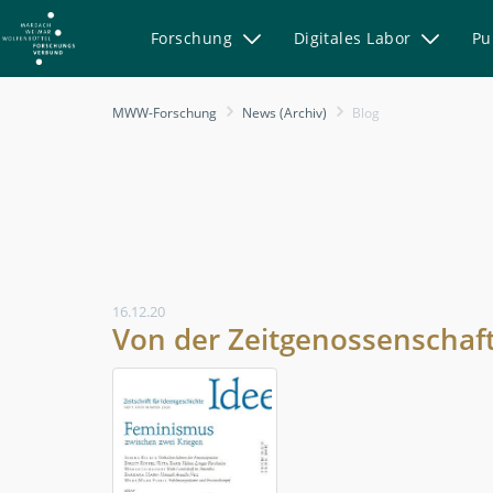
Forschung
Digitales Labor
Pu
Blog
MWW-Forschung
News (Archiv)
Blog
-
MWW-
Forschung
16.12.20
Von der Zeitgenossenschaft