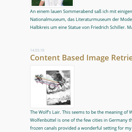
An einem lauen Sommerabend saß ich mit einigen S
Nationalmuseum, das Literaturmuseum der Moderne
Halbkreis um eine Statue von Friedrich Schiller. M
14.03.18
Content Based Image Retri
The Wolf’s Lair. This seems to be the meaning of 
Wolfenbüttel is one of the few cities in Germany 
frozen canals provided a wonderful setting for my r