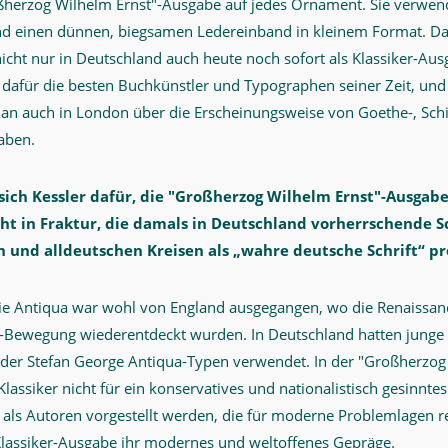
oßherzog Wilhelm Ernst"-Ausgabe auf jedes Ornament. Sie verwen
d einen dünnen, biegsamen Ledereinband in kleinem Format. Dam
icht nur in Deutschland auch heute noch sofort als Klassiker-Aus
e dafür die besten Buchkünstler und Typographen seiner Zeit, un
an auch in London über die Erscheinungsweise von Goethe-, Schil
aben.
ich Kessler dafür, die "Großherzog Wilhelm Ernst"-Ausgabe
cht in Fraktur, die damals in Deutschland vorherrschende Sc
n und alldeutschen Kreisen als „wahre deutsche Schrift“ p
ie Antiqua war wohl von England ausgegangen, wo die Renaissanc
s“-Bewegung wiederentdeckt wurden. In Deutschland hatten junge
er Stefan George Antiqua-Typen verwendet. In der "Großherzog 
Klassiker nicht für ein konservatives und nationalistisch gesinnt
n als Autoren vorgestellt werden, die für moderne Problemlagen r
Klassiker-Ausgabe ihr modernes und weltoffenes Gepräge.