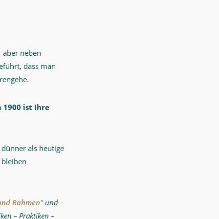
e, aber neben
geführt, dass man
orengehe.
 1900 ist Ihre
 dünner als heutige
 bleiben
 und Rahmen"
und
ken – Praktiken –