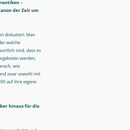
mantiken –
 Kanon der Zeit um
en diskutiert: Man
der welche
ortlich sind, dass es
dargeboten werden,
anach, wie
 und zwar sowohl mit
900 auf ihre eigene
ber hinaus für die