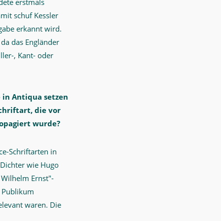
dete erstmals
it schuf Kessler
gabe erkannt wird.
d da das Engländer
ler-, Kant- oder
 in Antiqua setzen
hriftart, die vor
ropagiert wurde?
e-Schriftarten in
 Dichter wie Hugo
Wilhelm Ernst"-
es Publikum
elevant waren. Die