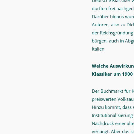
Deutsche Klassiker w
Buchmarkt
durften frei nachged
um
Darüber hinaus wurd
1900,
Autoren, also zu Di
den
der Reichsgründung f
neuen
bürgen, auch in Abg
Verleger-
Italien.
Typus
der
Welche Auswirkung
Klassiker um 1900
Jahrhundertwende
und
Der Buchmarkt für Kl
seine
preiswerten Volksau
persönliche
Hinzu kommt, dass s
Lieblingsausgabe
Institutionalisierun
aus
Nachdruck einer alte
dieser
verlangt. Aber das s