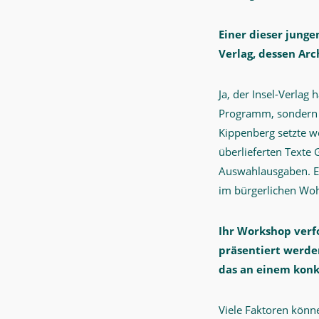
Zeit.
Einer dieser junge
-
Verlag, dessen Arc
"Revolution
der
Ja, der Insel-Verlag
Klassiker-
Programm, sondern l
Ausgabe"
Kippenberg setzte w
-
überlieferten Texte 
MWW-
Auswahlausgaben. Er
im bürgerlichen Woh
Forschung
Ihr Workshop verfo
präsentiert werde
das an einem konk
Viele Faktoren könne