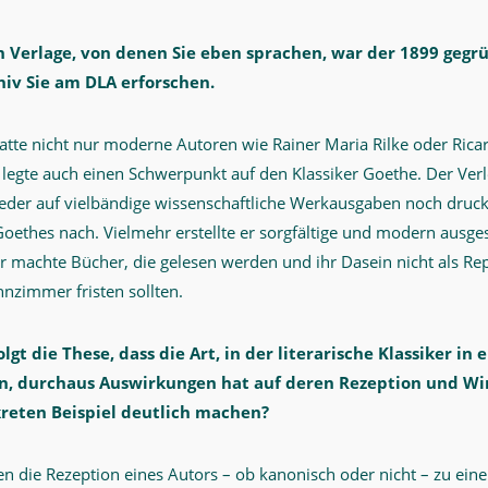
n Verlage, von denen Sie eben sprachen, war der 1899 gegrü
hiv Sie am DLA erforschen.
 hatte nicht nur moderne Autoren wie Rainer Maria Rilke oder Ric
egte auch einen Schwerpunkt auf den Klassiker Goethe. Der Ver
eder auf vielbändige wissenschaftliche Werkausgaben noch druckt
Goethes nach. Vielmehr erstellte er sorgfältige und modern ausges
 machte Bücher, die gelesen werden und ihr Dasein nicht als Re
nzimmer fristen sollten.
lgt die These, dass die Art, in der literarische Klassiker in
n, durchaus Auswirkungen hat auf deren Rezeption und Wi
reten Beispiel deutlich machen?
n die Rezeption eines Autors – ob kanonisch oder nicht – zu ein