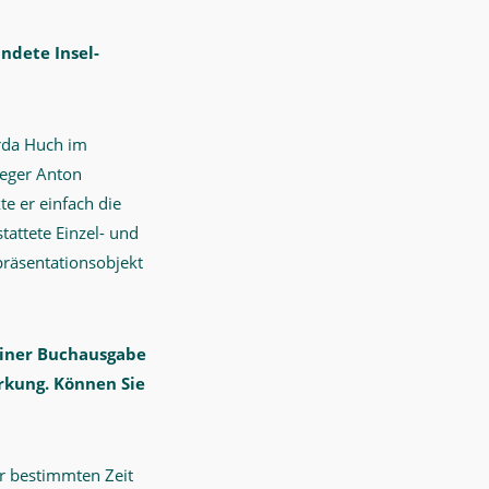
ndete Insel-
arda Huch im
leger Anton
e er einfach die
tattete Einzel- und
präsentationsobjekt
 einer Buchausgabe
rkung. Können Sie
er bestimmten Zeit