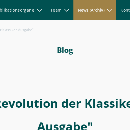
blikationsorgane
Team
News (Archiv)
Kont
r Klassiker-Ausgabe"
Blog
evolution der Klassik
Ausgabe"