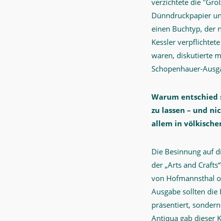
verzichtete die "Gr
Dünndruckpapier un
einen Buchtyp, der n
Kessler verpflichtet
waren, diskutierte m
Schopenhauer-Ausg
Warum entschied s
zu lassen – und ni
allem in völkische
Die Besinnung auf d
der „Arts and Craft
von Hofmannsthal od
Ausgabe sollten die 
präsentiert, sonder
Antiqua gab dieser 