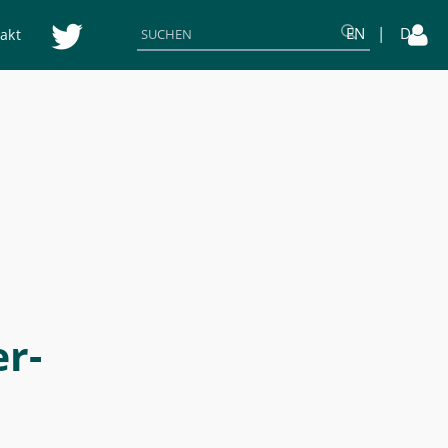
EN
DE
akt
er-