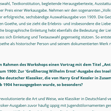
swahl, Textkonstitution, begleitende Herausgebertexte, Ausstatt
der Preis einer Werkausgabe. Nehmen wir den sogenannten „Vol
sehr erfolgreiche, sechsbändige Auswahlausgabe von 1909. Die Ge
gen Goethe, und sie zieht die Erlebnis- und insbesondere die Liebe
ie biographische Einleitung hebt ebenfalls die Bedeutung der Lie
ss sich Einleitung und Textauswahl gegenseitig stützen. So entst
Goethe als historischer Person und seinem dokumentierten Werk ni
 im Rahmen des Workshops einen Vortrag mit dem Titel „An
um 1900: Zur 'Großherzog Wilhelm Ernst'-Ausgabe des Insel
e deutscher Klassiker, die von Harry Graf Kessler in
Zusam
ab 1904 herausgegeben wurde,
so besonders?
evolutionierte die Art und Weise, wie Klassiker in Deutschland v
siker-Ausgaben zuvor häufig üppig mit Jugendstilornamenten ge