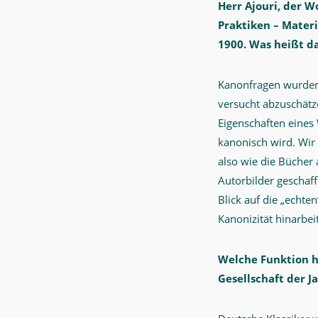
Herr Ajouri, der 
Ein
Praktiken – Materi
Gespräch
1900. Was heißt d
mit
Tagungsleiter
Kanonfragen wurden 
Philip
versucht abzuschätz
Ajouri
Eigenschaften eines 
kanonisch wird. Wir
über
also wie die Bücher
die
Autorbilder geschaf
Bedeutung
Blick auf die „echte
der
Kanonizität hinarbei
deutschen
Klassiker
Welche Funktion ha
für
Gesellschaft der 
den