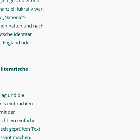
gien geschützt und
anziell lukrativ war.
 „National“-
mmen hatten und nach
tsche Identität
, England oder
literarische
rlag und die
nis einbrachten.
mit der
icht ein einfacher
isch geprüften Text
ressant machen.