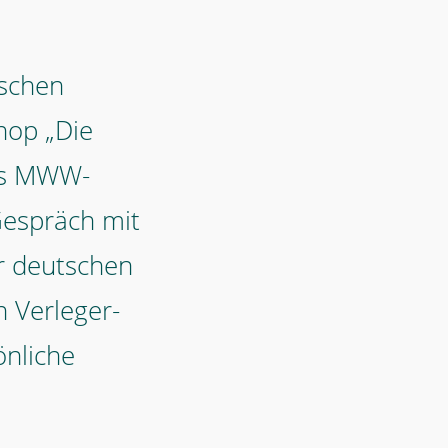
tschen
hop „Die
es MWW-
Gespräch mit
er deutschen
 Verleger-
nliche