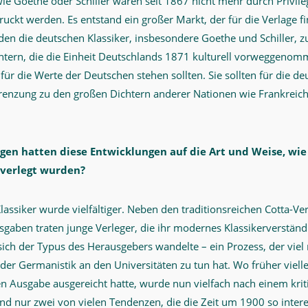
ie Goethe oder Schiller waren seit 1867 nicht mehr durch Privile
ruckt werden. Es entstand ein großer Markt, der für die Verlage fin
en die deutschen Klassiker, insbesondere Goethe und Schiller, zu
chtern, die die Einheit Deutschlands 1871 kulturell vorweggeno
ür die Werte der Deutschen stehen sollten. Sie sollten für die deu
renzung zu den großen Dichtern anderer Nationen wie Frankreich
en hatten diese Entwicklungen auf die Art und Weise, wie 
 verlegt wurden?
assiker wurde vielfältiger. Neben den traditionsreichen Cotta-Ve
sgaben traten junge Verleger, die ihr modernes Klassikerverständ
ich der Typus des Herausgebers wandelte – ein Prozess, der viel 
g der Germanistik an den Universitäten zu tun hat. Wo früher vielle
n Ausgabe ausgereicht hatte, wurde nun vielfach nach einem krit
ind nur zwei von vielen Tendenzen, die die Zeit um 1900 so inte