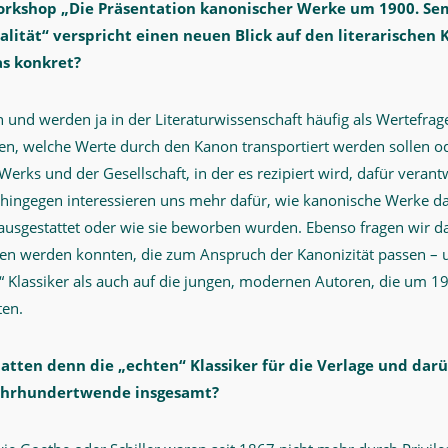
Workshop „Die Präsentation kanonischer Werke um 1900. Se
alität“ verspricht einen neuen Blick auf den literarischen
as konkret?
und werden ja in der Literaturwissenschaft häufig als Wertefrag
en, welche Werte durch den Kanon transportiert werden sollen o
Werks und der Gesellschaft, in der es rezipiert wird, dafür verantw
 hingegen interessieren uns mehr dafür, wie kanonische Werke 
 ausgestattet oder wie sie beworben wurden. Ebenso fragen wir d
fen werden konnten, die zum Anspruch der Kanonizität passen –
n“ Klassiker als auch auf die jungen, modernen Autoren, die um 1
ten.
tten denn die „echten“ Klassiker für die Verlage und darü
Jahrhundertwende insgesamt?