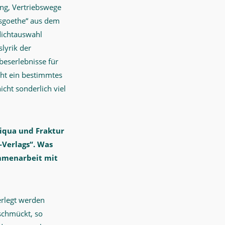
ung, Vertriebswege
ksgoethe“ aus dem
dichtauswahl
slyrik der
beserlebnisse für
eht ein bestimmtes
cht sonderlich viel
tiqua und Fraktur
-Verlags“. Was
menarbeit mit
erlegt werden
schmückt, so