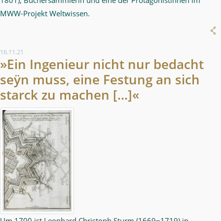
MWW-Projekt Weltwissen.
16.11.21
»Ein Ingenieur nicht nur bedacht
seÿn muss, eine Festung an sich
starck zu machen [...]«
Um 1700 ist Leonhard Christoph Sturm (1669−1719) in