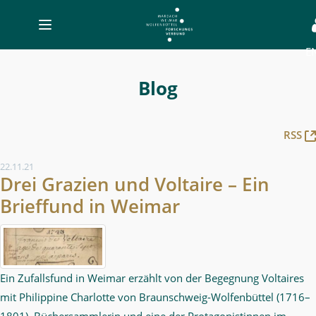
Toggle
navigation
E
Blog
-
Blog
MWW-
Forschung
RSS
22.11.21
Drei Grazien und Voltaire – Ein
Brieffund in Weimar
Ein Zufallsfund in Weimar erzählt von der Begegnung Voltaires
mit Philippine Charlotte von Braunschweig-Wolfenbüttel (1716–
1801), Büchersammlerin und eine der Protagonistinnen im