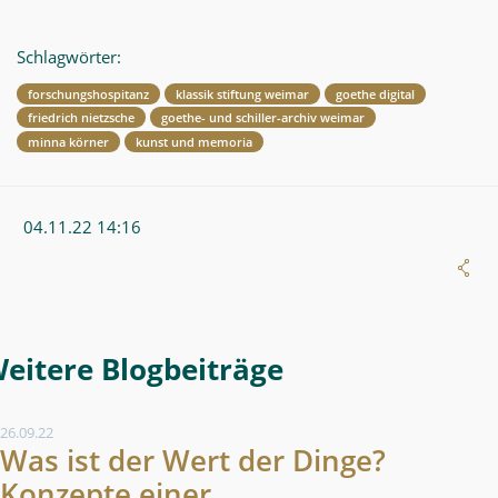
Schlagwörter:
forschungshospitanz
klassik stiftung weimar
goethe digital
friedrich nietzsche
goethe- und schiller-archiv weimar
minna körner
kunst und memoria
04.11.22 14:16
Weitere Blogeintrag
26.09.22
Was ist der Wert der Dinge?
Konzepte einer