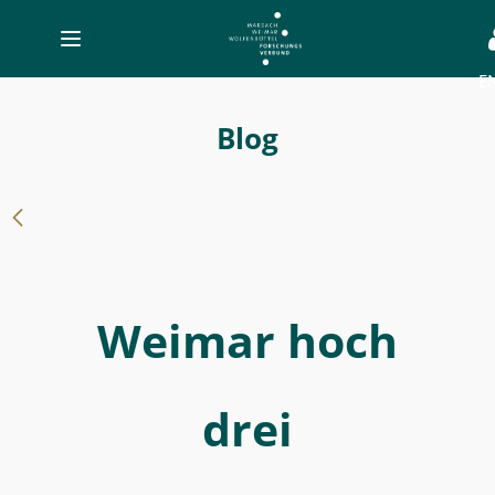
Toggle
navigation
E
-
Weimar
Blog
hoch
drei
-
MWW-
Forschung
Weimar hoch
drei