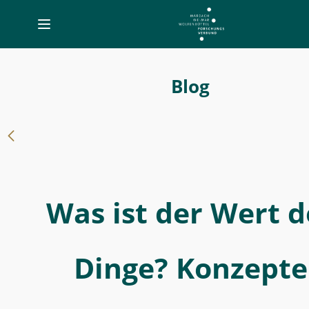
Toggle
navigation
Einblicke
in
Blog
die
Internationale
Sommerschule
2022
-
Was ist der Wert d
Was
ist
der
Dinge? Konzepte
Wert
der