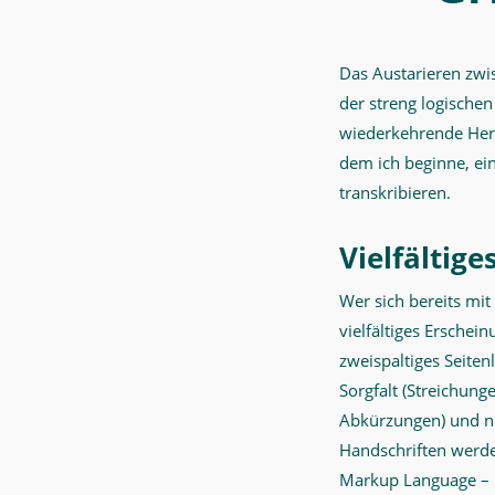
Das Austarieren zwis
der streng logische
wiederkehrende Hera
dem ich beginne, ei
transkribieren.
Vielfältige
Wer sich bereits mit
vielfältiges Erschei
zweispaltiges Seiten
Sorgfalt (Streichung
Abkürzungen) und nic
Handschriften werde
Markup Language – E