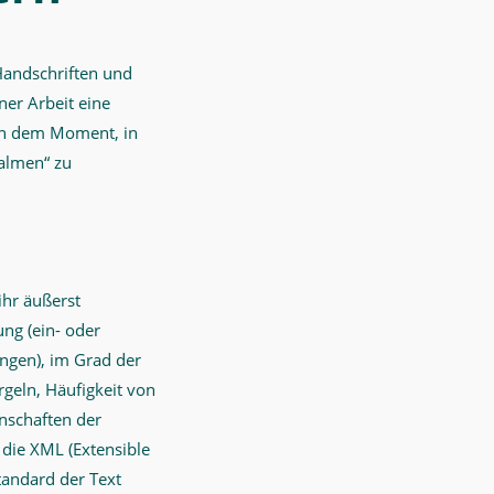
-Handschriften und
er Arbeit eine
 in dem Moment, in
salmen“ zu
ihr äußerst
ung (ein- oder
ungen), im Grad der
rgeln, Häufigkeit von
enschaften der
 die XML (Extensible
andard der Text