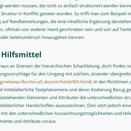
gt werden müssen, die nicht so einfach strukturiert werden könne
Struktur in Konflikt geraten würden. So trifft man zum Beispiel in
g auf Randbemerkungen, die eine inhaltliche Ergänzung darstelle
, oftmals von anderer Hand geschrieben sein und sich auf Textte
- oder Seitenumbruch hinausgehen können.
 Hilfsmittel
haus an Grenzen der hierarchischen Schachtelung, doch finden sic
sungsvorschläge für den Umgang mit solchen, einander übergreif
rg/release/doc/tei-p5-doc/en/html/NH.html
). In den Richtlinien
 auf mittelalterliche Textphänomene und deren Kodierung Bezug 
 bestehenden Elementen und Attributen die unterschiedlichen str
alterlicher Handschriften auszuzeichnen. Dies setzt jedoch eine
mit den unterschiedlichen Auszeichnungsmöglichkeiten und teilwe
mente und Attribute voraus.