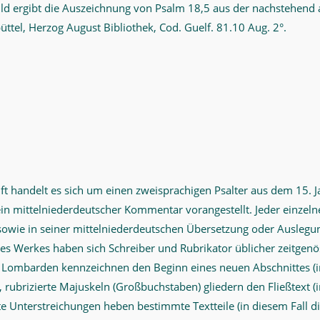
ild ergibt die Auszeichnung von Psalm 18,5 aus der nachstehend 
ttel, Herzog August Bibliothek, Cod. Guelf. 81.10 Aug. 2°.
ift handelt es sich um einen zweisprachigen Psalter aus dem 15. 
ein mittelniederdeutscher Kommentar vorangestellt. Jeder einzeln
 sowie in seiner mittelniederdeutschen Übersetzung oder Ausleg
es Werkes haben sich Schreiber und Rubrikator üblicher zeitgenös
e Lombarden kennzeichnen den Beginn eines neuen Abschnittes (i
ubrizierte Majuskeln (Großbuchstaben) gliedern den Fließtext (i
e Unterstreichungen heben bestimmte Textteile (in diesem Fall di