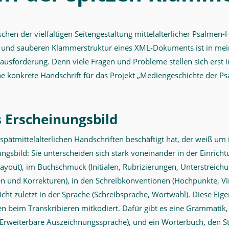
chen der vielfältigen Seitengestaltung mittelalterlicher Psalmen
n und sauberen Klammerstruktur eines XML-Dokuments ist in mein
usforderung. Denn viele Fragen und Probleme stellen sich erst
ne konkrete Handschrift für das Projekt „Mediengeschichte der P
s Erscheinungsbild
 spätmittelalterlichen Handschriften beschäftigt hat, der weiß um 
nungsbild: Sie unterscheiden sich stark voneinander in der Einricht
layout), im Buchschmuck (Initialen, Rubrizierungen, Unterstreich
en und Korrekturen), in den Schreibkonventionen (Hochpunkte, Vi
ht zuletzt in der Sprache (Schreibsprache, Wortwahl). Diese Eig
n beim Transkribieren mitkodiert. Dafür gibt es eine Grammatik,
rweiterbare Auszeichnungssprache), und ein Wörterbuch, den St