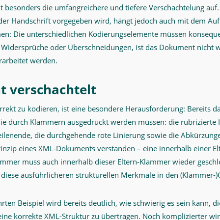
t besonders die umfangreichere und tiefere Verschachtelung auf. 
 der Handschrift vorgegeben wird, hängt jedoch auch mit dem Au
: Die unterschiedlichen Kodierungselemente müssen konsequen
r Widersprüche oder Überschneidungen, ist das Dokument nicht
rarbeitet werden.
 verschachtelt
ekt zu kodieren, ist eine besondere Herausforderung: Bereits da
die durch Klammern ausgedrückt werden müssen: die rubrizierte In
lenende, die durchgehende rote Linierung sowie die Abkürzung
inzip eines XML-Dokuments verstanden – eine innerhalb einer E
ammer muss auch innerhalb dieser Eltern-Klammer wieder geschl
ese ausführlicheren strukturellen Merkmale in den (Klammer-)G
ten Beispiel wird bereits deutlich, wie schwierig es sein kann, die
 eine korrekte XML-Struktur zu übertragen. Noch komplizierter wi