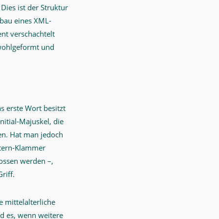
Dies ist der Struktur
fbau eines XML-
t verschachtelt
 wohlgeformt und
s erste Wort besitzt
itial-Majuskel, die
en. Hat man jedoch
ltern-Klammer
ossen werden –,
riff.
 mittelalterliche
rd es, wenn weitere