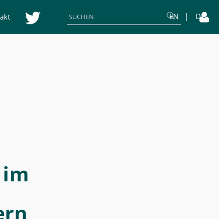
EN
DE
akt
 im
ern