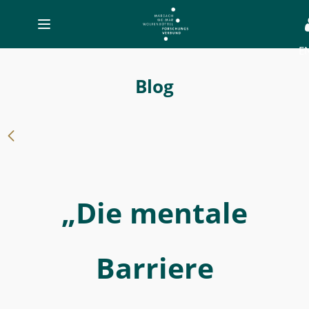
Toggle
navigation
E
-
„Die
Blog
mentale
Barriere
überwinden“
-
MWW-
„Die mentale
Forschung
Barriere