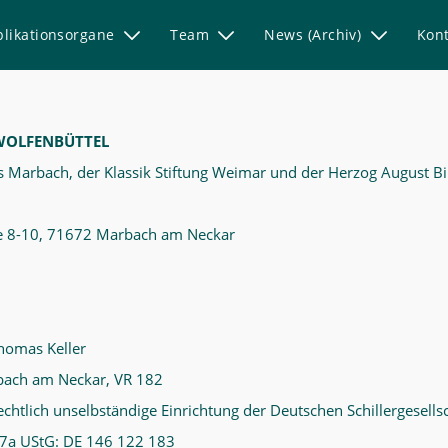
blikationsorgane
Team
News (Archiv)
Kont
WOLFENBÜTTEL
s Marbach, der Klassik Stiftung Weimar und der Herzog August Bi
öhe 8-10, 71672 Marbach am Neckar
Thomas Keller
rbach am Neckar, VR 182
chtlich unselbständige Einrichtung der Deutschen Schillergesellsch
27a UStG: DE 146 122 183