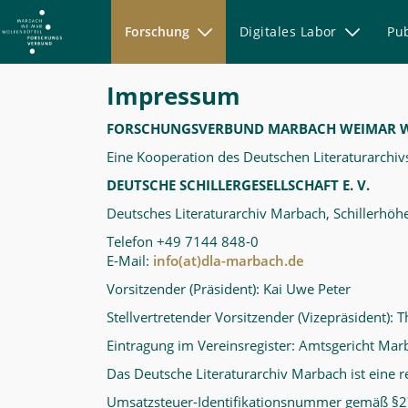
Forschung
Digitales Labor
Pu
Publikationen
Impressum
-
MWW-
FORSCHUNGSVERBUND MARBACH WEIMAR 
Forschung
Eine Kooperation des Deutschen Literaturarchiv
DEUTSCHE SCHILLERGESELLSCHAFT E. V.
Deutsches Literaturarchiv Marbach, Schillerh
Telefon +49 7144 848-0
E-Mail:
info(at)dla-marbach.de
Vorsitzender (Präsident): Kai Uwe Peter
Stellvertretender Vorsitzender (Vizepräsident): 
Eintragung im Vereinsregister: Amtsgericht Ma
Das Deutsche Literaturarchiv Marbach ist eine re
Umsatzsteuer-Identifikationsnummer gemäß §