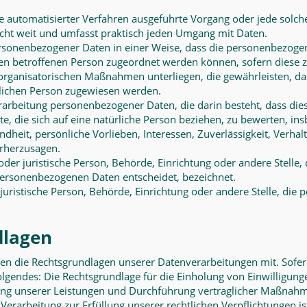
ilfe automatisierter Verfahren ausgeführte Vorgang oder jede so
cht weit und umfasst praktisch jeden Umgang mit Daten.
rsonenbezogener Daten in einer Weise, dass die personenbezoge
hen betroffenen Person zugeordnet werden können, sofern diese 
rganisatorischen Maßnahmen unterliegen, die gewährleisten, da
ürlichen Person zugewiesen werden.
 Verarbeitung personenbezogener Daten, die darin besteht, dass 
, die sich auf eine natürliche Person beziehen, zu bewerten, i
undheit, persönliche Vorlieben, Interessen, Zuverlässigkeit, Verha
orherzusagen.
 oder juristische Person, Behörde, Einrichtung oder andere Stelle
personenbezogenen Daten entscheidet, bezeichnet.
r juristische Person, Behörde, Einrichtung oder andere Stelle, di
dlagen
en die Rechtsgrundlagen unserer Datenverarbeitungen mit. Sofer
lgendes: Die Rechtsgrundlage für die Einholung von Einwilligungen 
llung unserer Leistungen und Durchführung vertraglicher Maßnah
Verarbeitung zur Erfüllung unserer rechtlichen Verpflichtungen ist