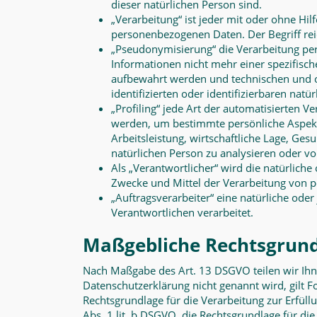
dieser natürlichen Person sind.
„Verarbeitung“ ist jeder mit oder ohne H
personenbezogenen Daten. Der Begriff rei
„Pseudonymisierung“ die Verarbeitung pe
Informationen nicht mehr einer spezifisc
aufbewahrt werden und technischen und o
identifizierten oder identifizierbaren nat
„Profiling“ jede Art der automatisierten
werden, um bestimmte persönliche Aspekte
Arbeitsleistung, wirtschaftliche Lage, Ges
natürlichen Person zu analysieren oder v
Als „Verantwortlicher“ wird die natürliche
Zwecke und Mittel der Verarbeitung von 
„Auftragsverarbeiter“ eine natürliche ode
Verantwortlichen verarbeitet.
Maßgebliche Rechtsgrun
N
ach Maßgabe des Art. 13 DSGVO teilen wir Ihn
Datenschutzerklärung nicht genannt wird, gilt Fo
Rechtsgrundlage für die Verarbeitung zur Erfü
Abs. 1 lit. b DSGVO, die Rechtsgrundlage für die 